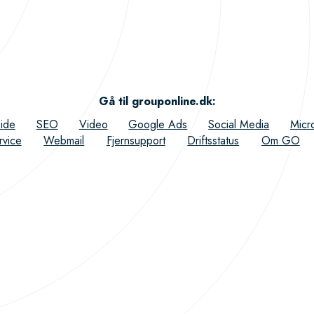
Gå til grouponline.dk
:
ide
SEO
Video
Google Ads
Social Media
Micr
rvice
Webmail
Fjernsupport
Driftsstatus
Om GO